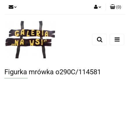
(
0
)
Zaloguj się
Zarejestruj się
Dodaj zgłoszenie
Figurka mrówka o290C/114581