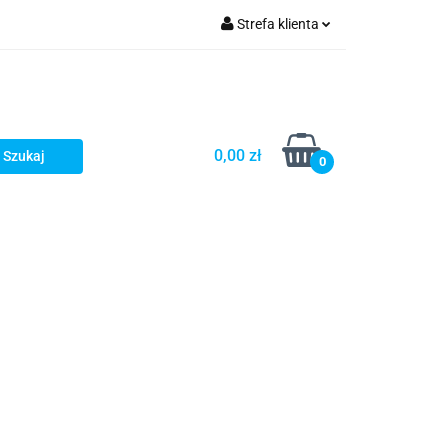
Strefa klienta
Zaloguj się
Zarejestruj się
Dodaj zgłoszenie
0,00 zł
0