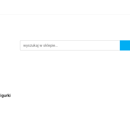
Nowości
Wyprzedaże
Polecamy
ci
Wyprzedaże
Polecamy
igurki