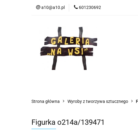
a10@a10.pl
601230692
Wszystkie kategorie
Nowoś
Strona główna
Wyroby z tworzywa sztucznego
F
Figurka o214a/139471