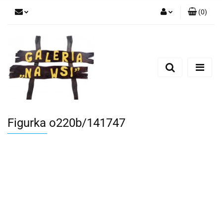
(
0
)
Zaloguj się
Zarejestruj się
Dodaj zgłoszenie
Figurka o220b/141747