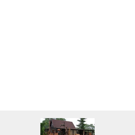
Skarbonka krowa w700b/4475
22.00