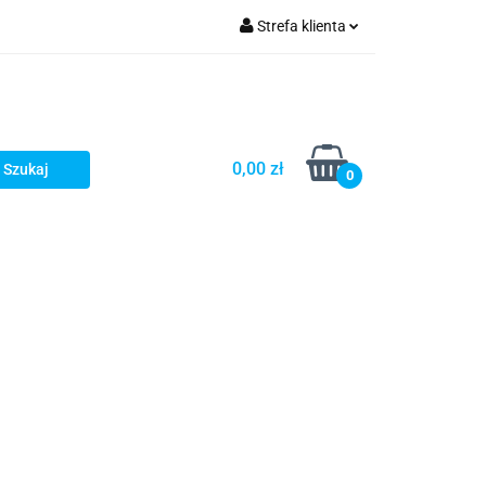
Strefa klienta
Zaloguj się
Zarejestruj się
Dodaj zgłoszenie
0,00 zł
0