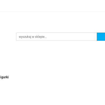
Nowości
Wyprzedaże
Polecamy
ci
Wyprzedaże
Polecamy
igurki