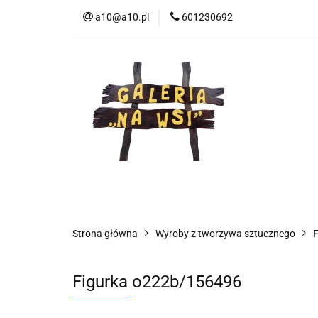
a10@a10.pl
601230692
Wszystkie kategorie
Nowoś
Strona główna
Wyroby z tworzywa sztucznego
F
Figurka o222b/156496