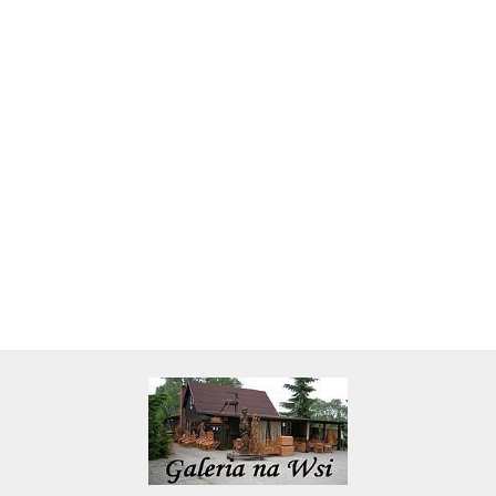
Skarbonka krowa w700b/4475
22.00