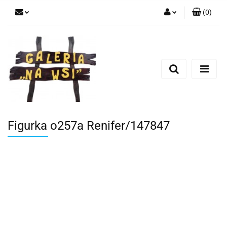
(
0
)
Zaloguj się
Zarejestruj się
Dodaj zgłoszenie
Figurka o257a Renifer/147847