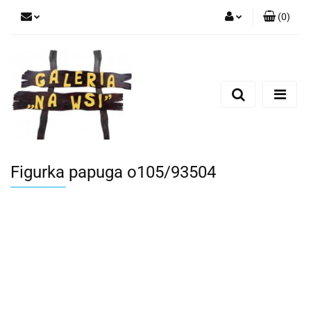
(
0
)
Zaloguj się
Zarejestruj się
Dodaj zgłoszenie
Figurka papuga o105/93504