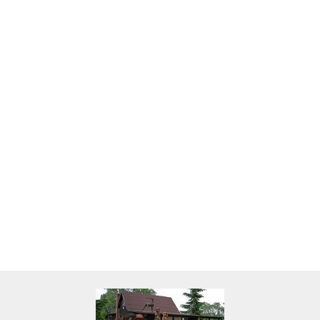
Skarbonka krowa w700b/4475
22.00