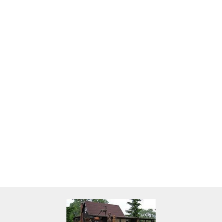
Skarbonka krowa w700b/4475
22.00