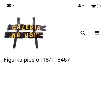
(
0
)
Zaloguj się
Zarejestruj się
Dodaj zgłoszenie
Figurka pies o118/118467