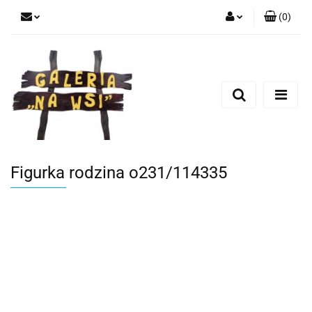
(
0
)
Zaloguj się
Zarejestruj się
Dodaj zgłoszenie
Figurka rodzina o231/114335