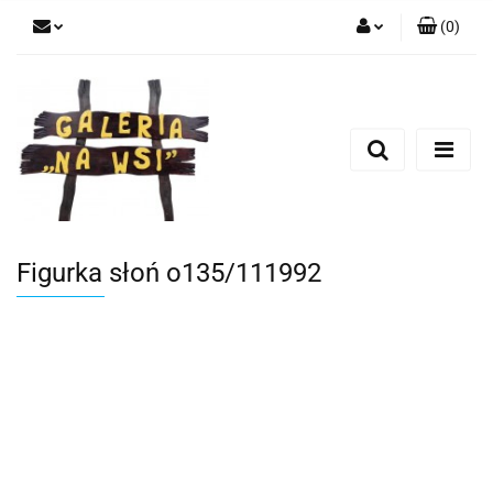
(
0
)
Zaloguj się
Zarejestruj się
Dodaj zgłoszenie
Figurka słoń o135/111992