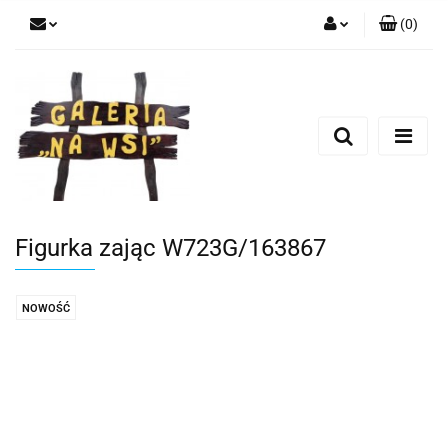
(
0
)
Zaloguj się
Zarejestruj się
Dodaj zgłoszenie
Figurka zając W723G/163867
NOWOŚĆ