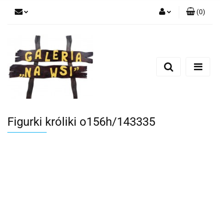
(
0
)
Zaloguj się
Zarejestruj się
Dodaj zgłoszenie
Figurki króliki o156h/143335