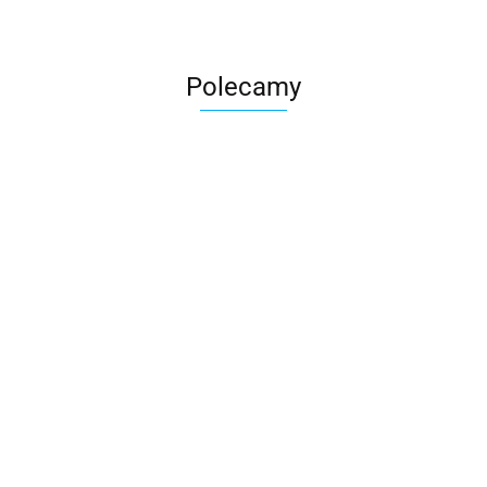
Polecamy
Skarbonka krowa w700b/4475