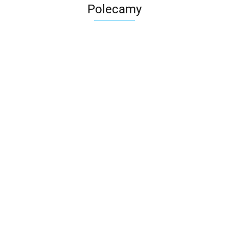
Polecamy
Skarbonka krowa w700b/4475
22.00