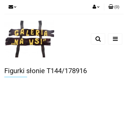
(
0
)
Zaloguj się
Zarejestruj się
Dodaj zgłoszenie
Figurki słonie T144/178916