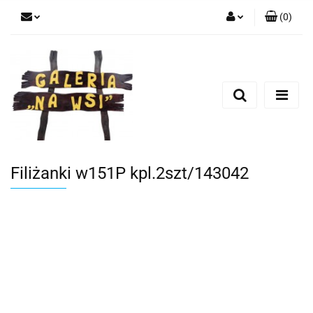
(
0
)
Zaloguj się
Zarejestruj się
Dodaj zgłoszenie
Filiżanki w151P kpl.2szt/143042