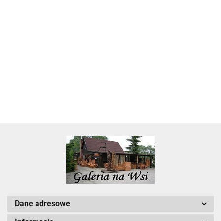
Skarbonka krowa w700b/4475
22.00
Dane adresowe