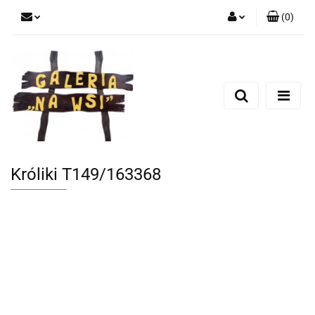
(
0
)
Zaloguj się
Zarejestruj się
Dodaj zgłoszenie
Króliki T149/163368