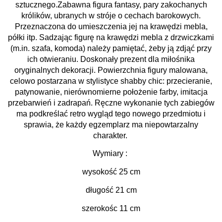
sztucznego.
Zabawna figura fantasy, pary zakochanych
królików, ubranych w stróje o cechach barokowych.
Przeznaczona do umieszczenia jej na krawędzi mebla,
półki itp. Sadzając figurę na krawędzi mebla z drzwiczkami
(m.in. szafa, komoda) należy pamiętać, żeby ją zdjąć przy
ich otwieraniu. Doskonały prezent dla miłośnika
oryginalnych dekoracji. Powierzchnia figury malowana,
celowo postarzana w stylistyce shabby chic: przecieranie,
patynowanie, nierównomierne położenie farby, imitacja
przebarwień i zadrapań. Ręczne wykonanie tych zabiegów
ma podkreślać retro wygląd tego nowego przedmiotu i
sprawia, że każdy egzemplarz ma niepowtarzalny
charakter.
Wymiary :
wysokość 25 cm
długość 21 cm
szerokośc 11 cm