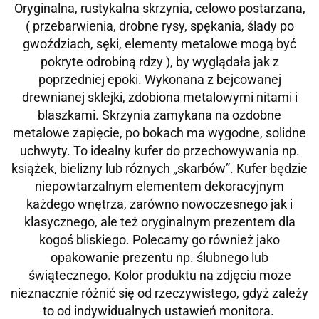
Oryginalna, rustykalna skrzynia, celowo postarzana,
( przebarwienia, drobne rysy, spękania, ślady po
gwoździach, sęki, elementy metalowe mogą być
pokryte odrobiną rdzy ), by wyglądała jak z
poprzedniej epoki. Wykonana z bejcowanej
drewnianej sklejki, zdobiona metalowymi nitami i
blaszkami. Skrzynia zamykana na ozdobne
metalowe zapięcie, po bokach ma wygodne, solidne
uchwyty. To idealny kufer do przechowywania np.
książek, bielizny lub różnych „skarbów”. Kufer będzie
niepowtarzalnym elementem dekoracyjnym
każdego wnętrza, zarówno nowoczesnego jak i
klasycznego, ale też oryginalnym prezentem dla
kogoś bliskiego. Polecamy go również jako
opakowanie prezentu np. ślubnego lub
świątecznego. Kolor produktu na zdjęciu może
nieznacznie różnić się od rzeczywistego, gdyż zależy
to od indywidualnych ustawień monitora.