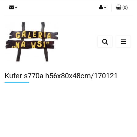
(
0
)
Zaloguj się
Zarejestruj się
Dodaj zgłoszenie
Kufer s770a h56x80x48cm/170121