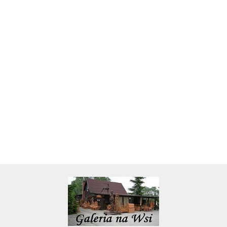
Skarbonka krowa w700b/4475
22.00