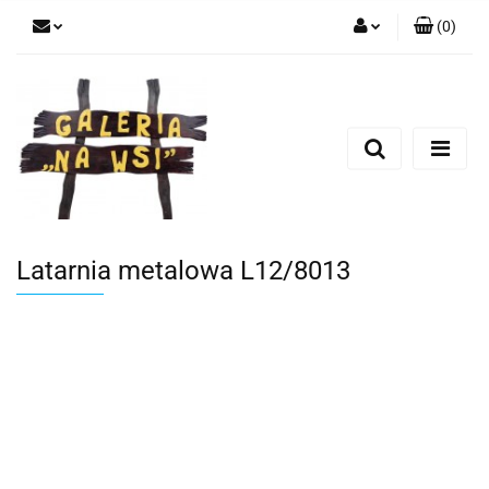
(
0
)
Zaloguj się
Zarejestruj się
Dodaj zgłoszenie
Latarnia metalowa L12/8013