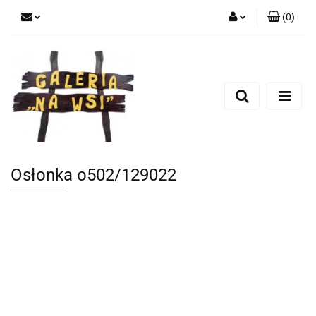
(
0
)
Zaloguj się
Zarejestruj się
Dodaj zgłoszenie
Osłonka o502/129022