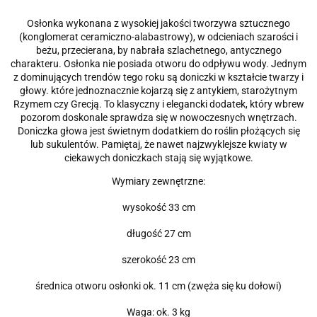
Osłonka wykonana z wysokiej jakości tworzywa sztucznego
(konglomerat ceramiczno-alabastrowy)
, w odcieniach szarości i
beżu, przecierana, by nabrała szlachetnego, antycznego
charakteru. Osłonka nie posiada otworu do odpływu wody. Jednym
z dominujących trendów tego roku są doniczki w kształcie twarzy i
głowy. które jednoznacznie kojarzą się z antykiem, starożytnym
Rzymem czy Grecją. To klasyczny i elegancki dodatek, który wbrew
pozorom doskonale sprawdza się w nowoczesnych wnętrzach.
Doniczka głowa jest świetnym dodatkiem do roślin płożących się
lub sukulentów. Pamiętaj, że nawet najzwyklejsze kwiaty w
ciekawych doniczkach stają się wyjątkowe.
Wymiary zewnętrzne:
wysokość 33 cm
długość 27 cm
szerokość 23 cm
średnica otworu osłonki ok. 11 cm (zwęża się ku dołowi)
Waga: ok. 3 kg