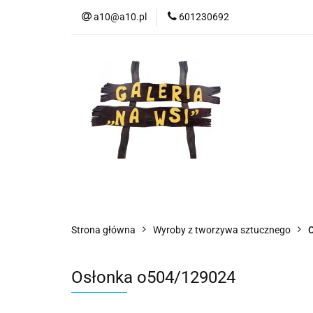
a10@a10.pl
601230692
Wszystkie kategorie
Nowoś
Strona główna
Wyroby z tworzywa sztucznego
O
Osłonka o504/129024