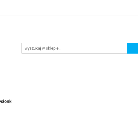
Nowości
Wyprzedaże
Polecamy
ci
Wyprzedaże
Polecamy
słonki