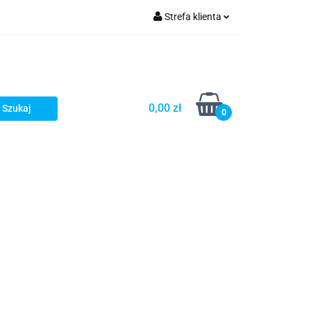
Strefa klienta
Zaloguj się
Zarejestruj się
Dodaj zgłoszenie
0,00 zł
0