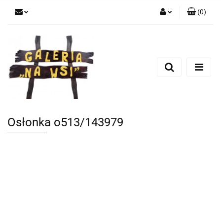
(
0
)
Zaloguj się
Zarejestruj się
Dodaj zgłoszenie
Osłonka o513/143979