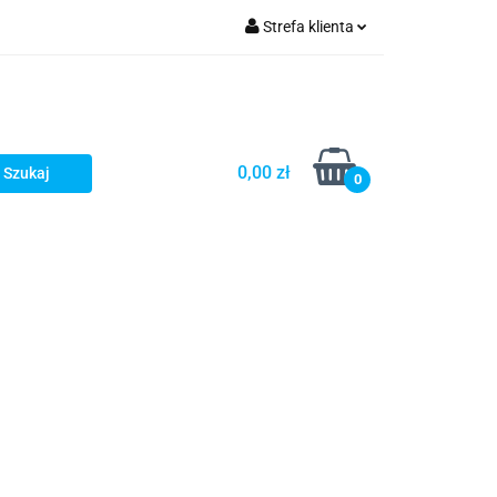
Strefa klienta
Zaloguj się
Zarejestruj się
Dodaj zgłoszenie
0,00 zł
0