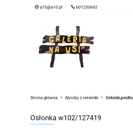
a10@a10.pl
601230692
Wszystkie kategorie
Nowoś
Strona główna
Wyroby z ceramiki
Osłonki,poidła
Osłonka w102/127419