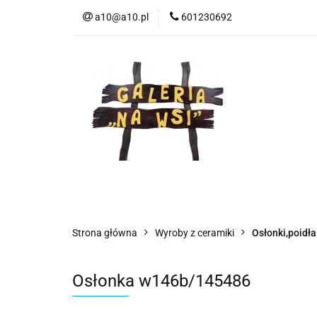
a10@a10.pl
601230692
Wszystkie kategorie
Nowoś
Strona główna
Wyroby z ceramiki
Osłonki,poidła
Osłonka w146b/145486