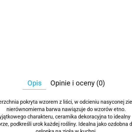
Opis
Opinie i oceny (0)
zchnia pokryta wzorem z liści, w odcieniu nasyconej zi
nierównomierna barwa nawiązuje do wzorów etno.
j wyjątkowego charakteru, ceramika dekoracyjna to idealn
ze, podkreśli urok każdej rośliny. Idealna jako ozdobna 
osłonka na zioła w kuchni
.