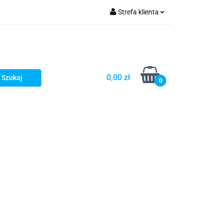
Strefa klienta
Zaloguj się
Zarejestruj się
Dodaj zgłoszenie
0,00 zł
0