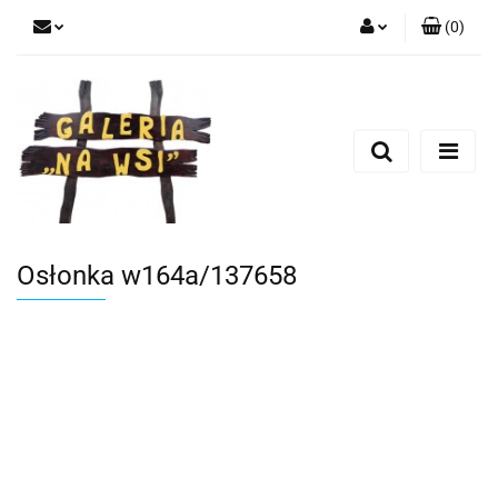
(
0
)
Zaloguj się
Zarejestruj się
Dodaj zgłoszenie
Osłonka w164a/137658