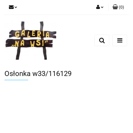
(
0
)
Zaloguj się
Zarejestruj się
Dodaj zgłoszenie
Osłonka w33/116129