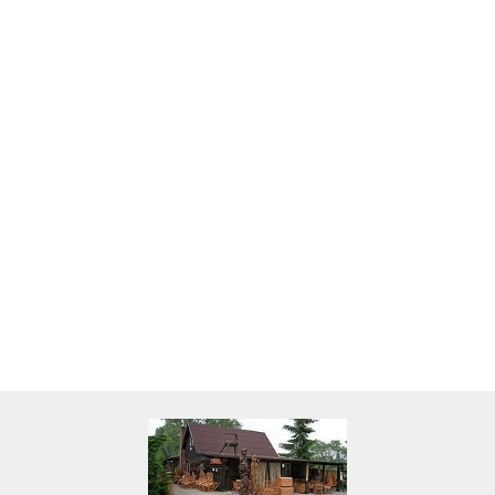
Skarbonka krowa w700b/4475
22.00