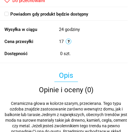
Do przechowalni
Powiadom gdy produkt będzie dostępny
Wysyłka w ciągu
24 godziny
Cena przesyłki
17
Dostępność
0
szt.
Opis
Opinie i oceny (0)
Ceramiczna głowa w kolorze szarym, przecierana. Tego typu
ozdoba znajdzie zastosowanie zarówno wewnątrz domu, jak i
balkonie lub tarasie.Jednym z największych, obecnych trendów jest
moda na surowe materiały takie jak drewno, kamień, cegła, cement
czy metal. Jeżeli jesteś zwolennikiem tego trendu na pewno
przypadnie Ci ona do gustu. Przedmioty wchodzące w skład