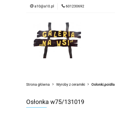
a10@a10.pl
601230692
Wszystkie kategorie
Nowoś
Strona główna
Wyroby z ceramiki
Osłonki,poidła
Osłonka w75/131019