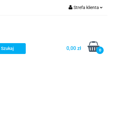
Strefa klienta
Zaloguj się
Zarejestruj się
Dodaj zgłoszenie
0,00 zł
0