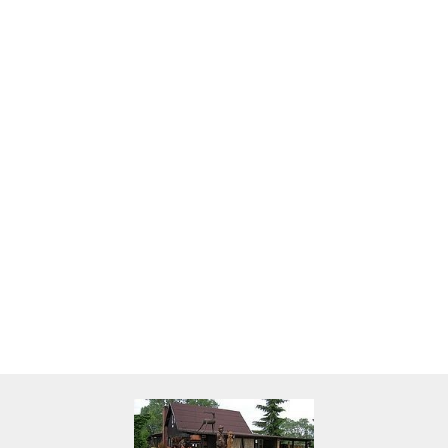
Skarbonka krowa w700b/4475
22.00