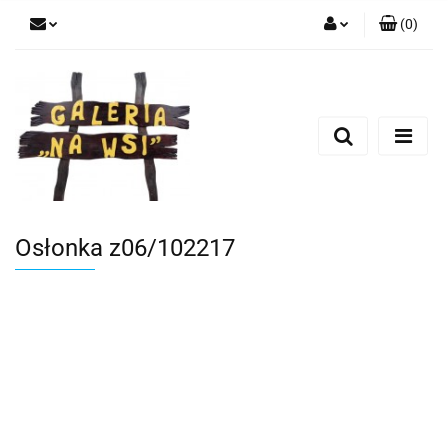
(
0
)
Zaloguj się
Zarejestruj się
Dodaj zgłoszenie
Osłonka z06/102217