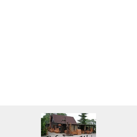
Skarbonka krowa w700b/4475
22.00