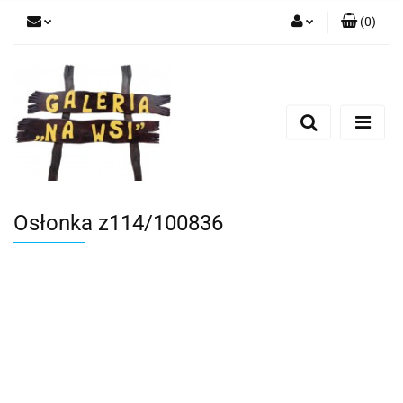
(
0
)
Zaloguj się
Zarejestruj się
Dodaj zgłoszenie
Osłonka z114/100836