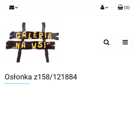
(
0
)
Zaloguj się
Zarejestruj się
Dodaj zgłoszenie
Osłonka z158/121884