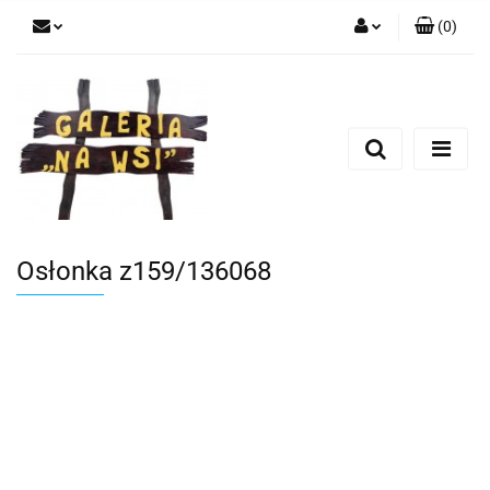
(
0
)
Zaloguj się
Zarejestruj się
Dodaj zgłoszenie
Osłonka z159/136068