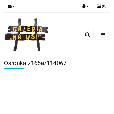
(
0
)
Zaloguj się
Zarejestruj się
Dodaj zgłoszenie
Osłonka z165a/114067