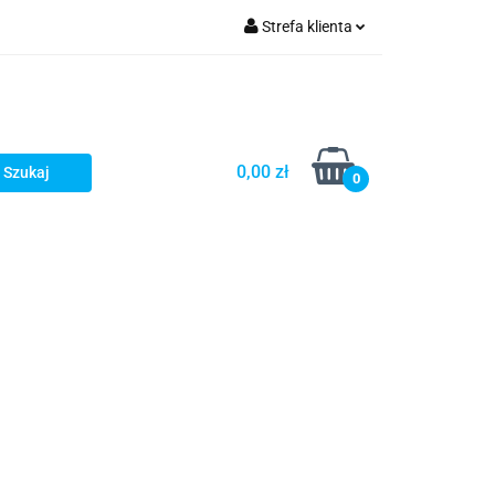
Strefa klienta
Zaloguj się
Zarejestruj się
Dodaj zgłoszenie
0,00 zł
0