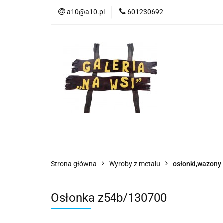
a10@a10.pl
601230692
Wszystkie kategorie
Nowoś
Strona główna
Wyroby z metalu
osłonki,wazony
Osłonka z54b/130700