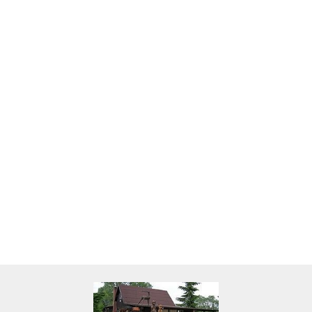
Skarbonka krowa w700b/4475
22.00