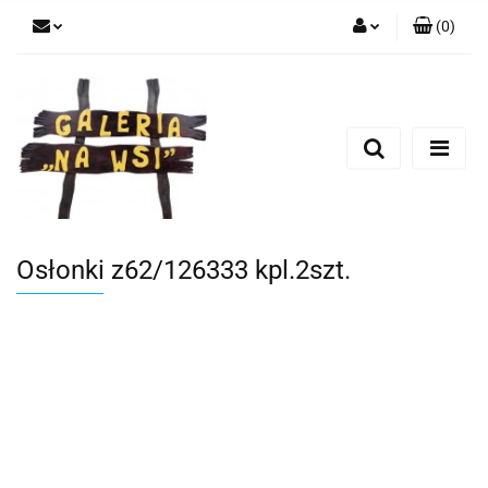
(
0
)
Zaloguj się
Zarejestruj się
Dodaj zgłoszenie
Osłonki z62/126333 kpl.2szt.