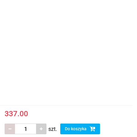
337.00
szt.
Do koszyka