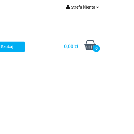
Strefa klienta
Zaloguj się
Zarejestruj się
Dodaj zgłoszenie
0,00 zł
0