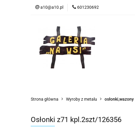
a10@a10.pl
601230692
Wszystkie kategorie
Nowoś
Strona główna
Wyroby z metalu
osłonki,wazony
Osłonki z71 kpl.2szt/126356