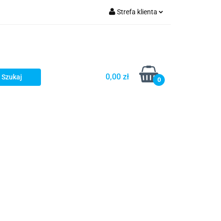
Strefa klienta
Zaloguj się
Zarejestruj się
Dodaj zgłoszenie
0,00 zł
0