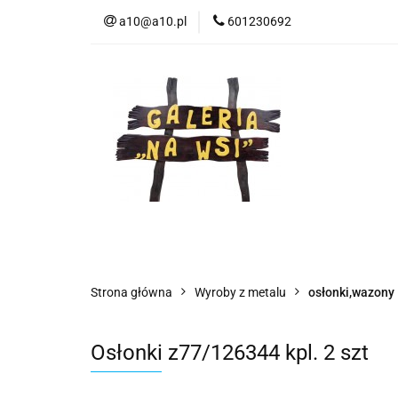
a10@a10.pl
601230692
Wszystkie kategorie
Nowoś
Strona główna
Wyroby z metalu
osłonki,wazony
Osłonki z77/126344 kpl. 2 szt