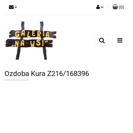
(
0
)
Zaloguj się
Zarejestruj się
Dodaj zgłoszenie
Ozdoba Kura Z216/168396