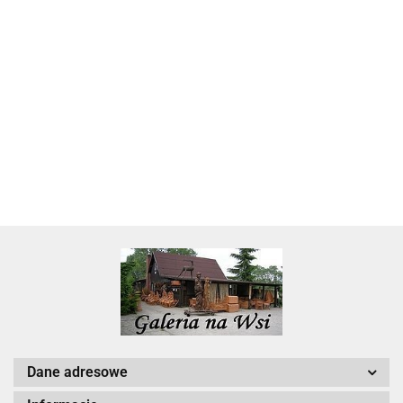
Skarbonka krowa w700b/4475
22.00
Dane adresowe