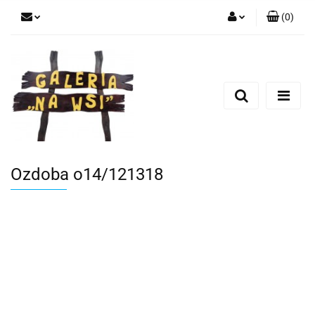
(
0
)
Zaloguj się
Zarejestruj się
Dodaj zgłoszenie
Ozdoba o14/121318