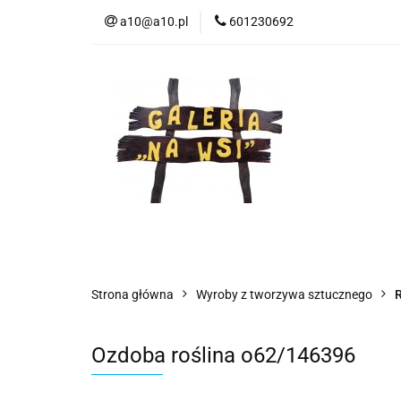
a10@a10.pl
601230692
Wszystkie kategorie
Nowoś
Strona główna
Wyroby z tworzywa sztucznego
R
Ozdoba roślina o62/146396