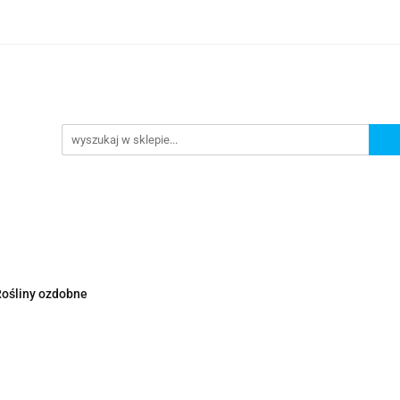
Nowości
Wyprzedaże
Polecamy
ci
Wyprzedaże
Polecamy
ośliny ozdobne