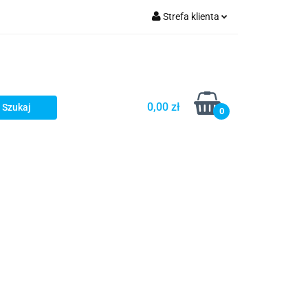
Strefa klienta
Zaloguj się
Zarejestruj się
Dodaj zgłoszenie
0,00 zł
0