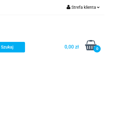
Strefa klienta
Zaloguj się
Zarejestruj się
Dodaj zgłoszenie
0,00 zł
0