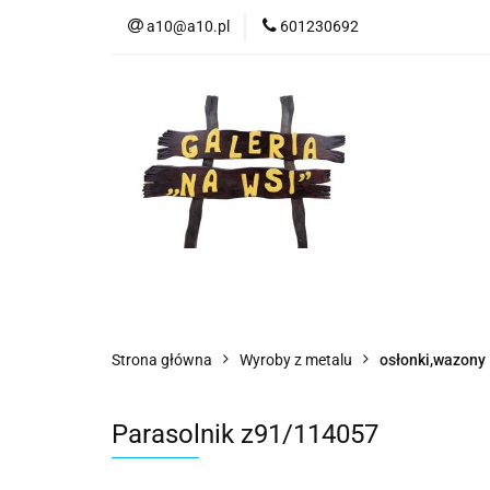
a10@a10.pl
601230692
Wszystkie kategorie
Nowoś
Strona główna
Wyroby z metalu
osłonki,wazony
Parasolnik z91/114057