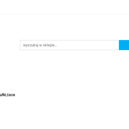
Nowości
Wyprzedaże
Polecamy
ci
Wyprzedaże
Polecamy
ułki,tace