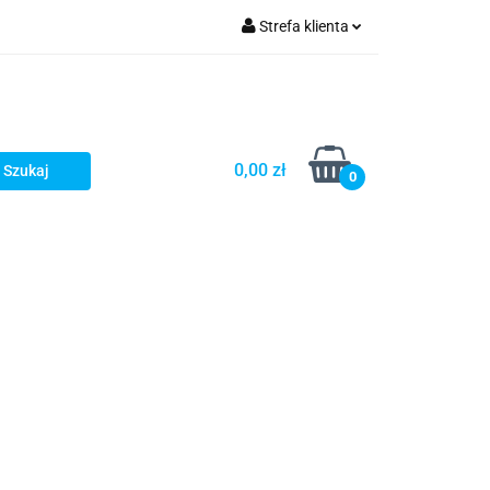
Strefa klienta
Zaloguj się
Zarejestruj się
Dodaj zgłoszenie
0,00 zł
0