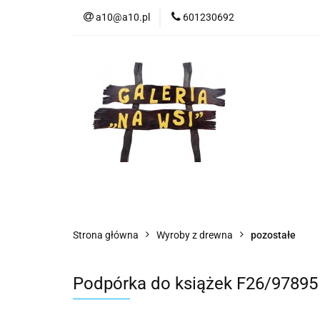
a10@a10.pl
601230692
Wszystkie kategorie
Nowoś
Strona główna
Wyroby z drewna
pozostałe
Podpórka do książek F26/97895 