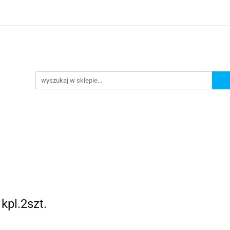
Nowości
Wyprzedaże
Polecamy
ci
Wyprzedaże
Polecamy
kpl.2szt.