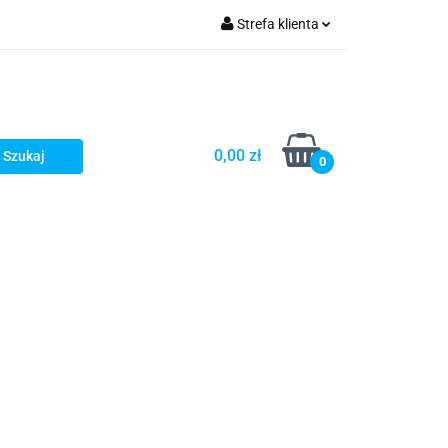
Strefa klienta
Zaloguj się
Zarejestruj się
Dodaj zgłoszenie
0,00 zł
0