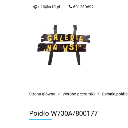
a10@a10.pl
601230692
Wszystkie kategorie
Nowoś
Strona główna
Wyroby z ceramiki
Osłonki,poidła
Poidło W730A/800177