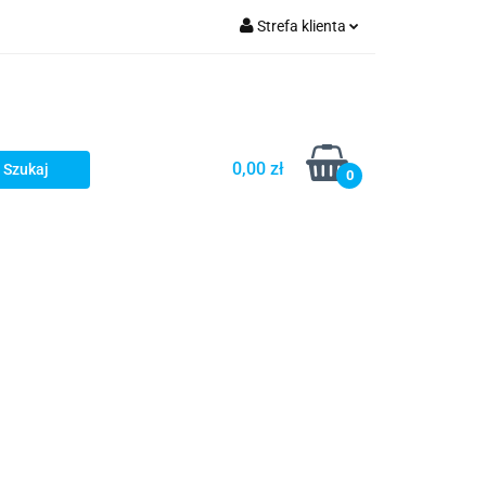
Strefa klienta
Zaloguj się
Zarejestruj się
Dodaj zgłoszenie
0,00 zł
0