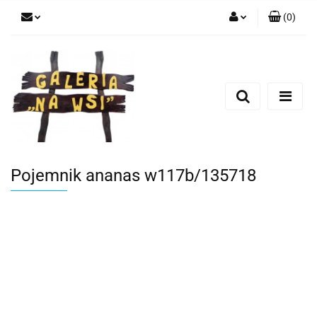
(
0
)
Zaloguj się
Zarejestruj się
Dodaj zgłoszenie
Pojemnik ananas w117b/135718