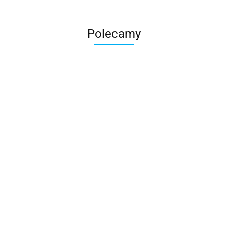
Polecamy
Skarbonka krowa w700b/4475