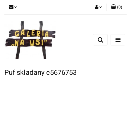
(
0
)
Zaloguj się
Zarejestruj się
Dodaj zgłoszenie
Puf składany c5676753