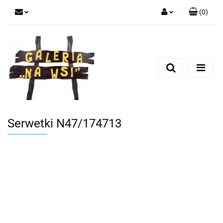
(
0
)
Zaloguj się
Zarejestruj się
Dodaj zgłoszenie
Serwetki N47/174713