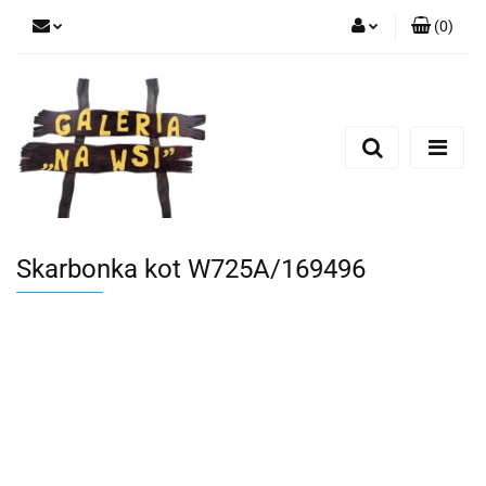
(
0
)
Zaloguj się
Zarejestruj się
Dodaj zgłoszenie
Skarbonka kot W725A/169496