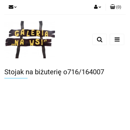
(
0
)
Zaloguj się
Zarejestruj się
Dodaj zgłoszenie
Stojak na biżuterię o716/164007