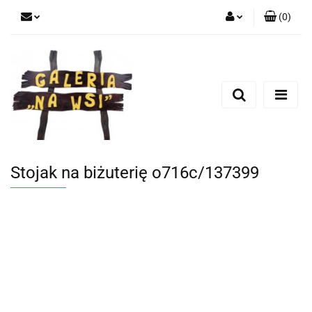
(
0
)
Zaloguj się
Zarejestruj się
Dodaj zgłoszenie
Stojak na biżuterię o716c/137399