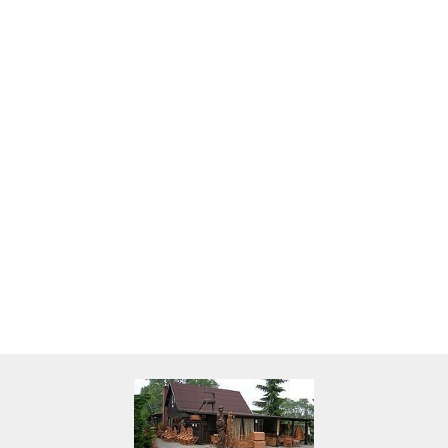
Skarbonka krowa w700b/4475
22.00