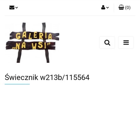
(
0
)
Zaloguj się
Zarejestruj się
Dodaj zgłoszenie
Świecznik w213b/115564