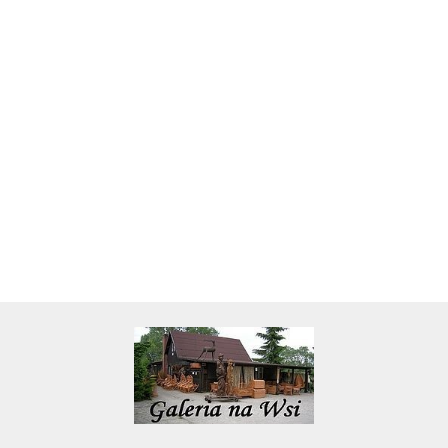
Skarbonka krowa w700b/4475
22.00