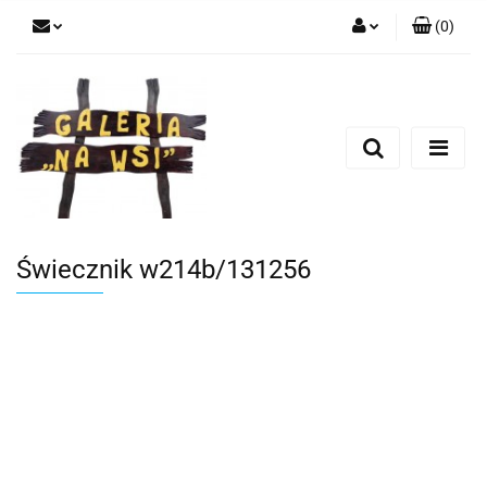
(
0
)
Zaloguj się
Zarejestruj się
Dodaj zgłoszenie
Świecznik w214b/131256