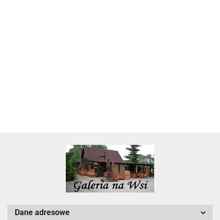
Skarbonka krowa w700b/4475
22.00
Dane adresowe