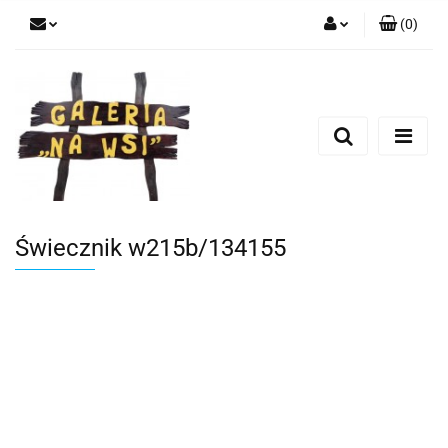
(
0
)
Zaloguj się
Zarejestruj się
Dodaj zgłoszenie
Świecznik w215b/134155