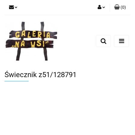
(
0
)
Zaloguj się
Zarejestruj się
Dodaj zgłoszenie
Świecznik z51/128791